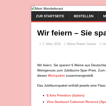
ZUR STARTSEITE
BESTELLEN
M
Wir feiern – Sie sp
2. März 2019
Weine Robert Geisler
Un
Wir feiern, Sie sparen! 6 Weine aus Deutschl
Weingenuss zum Jubiläums-Spar-Preis. Zum A
dieses
Weinpaket
zusammengestellt.
Das Jubiläumspaket enthält jeweils eine Flasch
E Arte Primitivo (Italien)
Vina Sardasol Cabernet Reserva (Sp