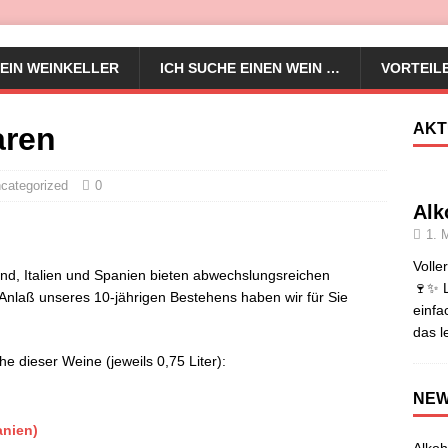
EIN WEINKELLER
ICH SUCHE EINEN WEIN …
VORTEIL
AKT
aren
categorized
0
Alk
1. 
Volle
and, Italien und Spanien bieten abwechslungsreichen
🍷✨ L
nlaß unseres 10-jährigen Bestehens haben wir für Sie
einfa
das l
e dieser Weine (jeweils 0,75 Liter):
NE
anien)