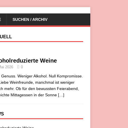
E
SUCHEN / ARCHIV
UELL
oholreduzierte Weine
Mai 2026
0
r Genuss. Weniger Alkohol. Null Kompromisse.
iebe Weinfreunde, manchmal ist weniger
ch mehr. Ob für den bewussten Feierabend,
eichte Mittagessen in der Sonne
[…]
WS