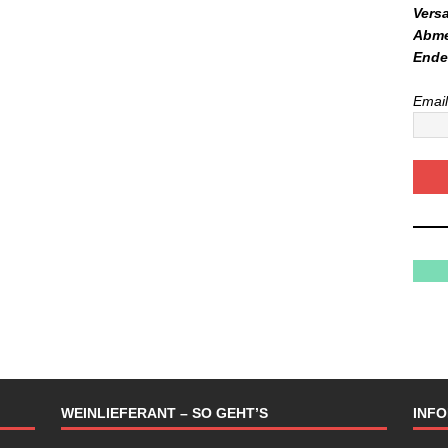
Vers
Abme
Ende
Email
WEINLIEFERANT – SO GEHT’S
INF