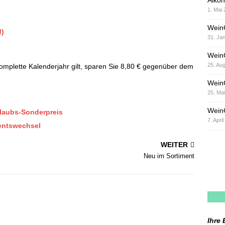
Alkoh
1. Mai
Wein
d)
31. Ja
Wein
25. Au
komplette Kalenderjahr gilt, sparen Sie 8,80 € gegenüber dem
Wein
25. Ma
WeinG
laubs-Sonderpreis
7. Apri
mentswechsel
WEITER
Neu im Sortiment
Ihre 