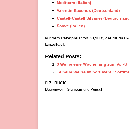
Mediterra (Italien)
Valentin Bacchus (Deutschland)
Castell-Castell Silvaner (Deutschlan
Soave (Italien)
Mit dem Paketpreis von 39,90 €, der für das 
Einzelkauf.
Related Posts:
3 Weine eine Woche lang zum Vor-Ur
14 neue Weine im Sortiment / Sorti
ZURÜCK
Beerenwein, Glühwein und Punsch