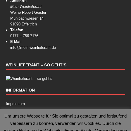
Anschrift
Mein Weinlieferant
Weine Robert Geisler
Mühlbachwiesen 14
91090 Effeltrich
Telefon
0177 – 756 7176
E-Mail
info@mein-weinlieferant.de
WEINLIEFERANT – SO GEHT’S
INFORMATION
Impressum
Kontakt
Um unsere Webseite für Sie optimal zu gestalten und fortlaufend
verbessern zu können, verwenden wir Cookies. Durch die
Datenschutz
weitere Nutzung der Webseite stimmen Sie der Verwendung von