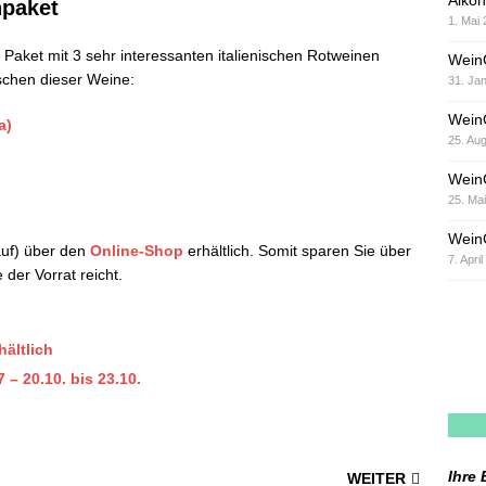
Alkoh
npaket
1. Mai
 Paket mit 3 sehr interessanten italienischen Rotweinen
Wein
schen dieser Weine:
31. Ja
Wein
a)
25. Au
Wein
25. Ma
WeinG
kauf) über den
Online-Shop
erhältlich. Somit sparen Sie über
7. Apri
 der Vorrat reicht.
hältlich
– 20.10. bis 23.10.
Ihre 
WEITER