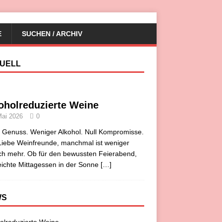
E
SUCHEN / ARCHIV
UELL
oholreduzierte Weine
Mai 2026
0
r Genuss. Weniger Alkohol. Null Kompromisse.
iebe Weinfreunde, manchmal ist weniger
ch mehr. Ob für den bewussten Feierabend,
eichte Mittagessen in der Sonne
[…]
WS