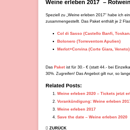
Weine erleben 2017 – Rotwei
Speziell zu „Weine erleben 2017“ habe ich ein
zusammengestellt. Das Paket enthält je 2 Fla
Col di Sasso (Castello Banfi, Toskan
Bolonero (Torreventom Apulien)
Merlot+Corvina (Corte Giara, Veneto)
Das
Paket
ist für 30.- € (statt 44.- bei Einzel
30%. Zugreifen! Das Angebot gilt nur, so lange
Related Posts:
Weine erleben 2020 – Tickets jetzt er
Vorankündigung: Weine erleben 2017 
Weine erleben 2017
Save the date – Weine erleben 2020
ZURÜCK