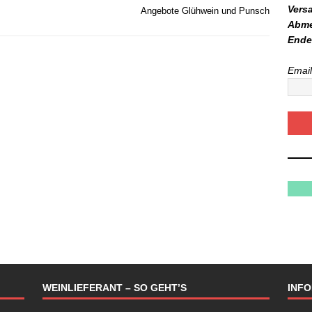
Vers
Angebote Glühwein und Punsch
Abme
Ende
Email
WEINLIEFERANT – SO GEHT’S
INF