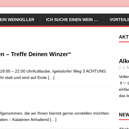
EIN WEINKELLER
ICH SUCHE EINEN WEIN …
VORTEIL
AKT
n – Treffe Deinen Winzer“
Alk
1. 
8:00 – 22:00 UhrKultlaube, Igelsdorfer Weg 3 ACHTUNG:
Volle
t statt und wird auf Ende
[…]
🍷✨ L
einfa
das l
fgenommen, die wir Ihnen hiermit gerne vorstellen möchten.
NE
ien – Kalabrien Anhaltend
[…]