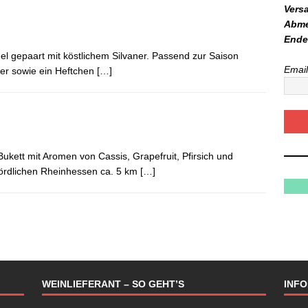
Vers
Abme
Ende
el gepaart mit köstlichem Silvaner. Passend zur Saison
Email
ner sowie ein Heftchen
[…]
ukett mit Aromen von Cassis, Grapefruit, Pfirsich und
 nördlichen Rheinhessen ca. 5 km
[…]
WEINLIEFERANT – SO GEHT’S
INF