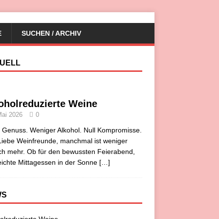
E
SUCHEN / ARCHIV
UELL
oholreduzierte Weine
Mai 2026
0
r Genuss. Weniger Alkohol. Null Kompromisse.
iebe Weinfreunde, manchmal ist weniger
ch mehr. Ob für den bewussten Feierabend,
eichte Mittagessen in der Sonne
[…]
WS