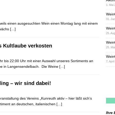
Alkoh
1. Mai
Wein
31. Ja
weils einen ausgesuchten Wein einen Montag lang mit einem
Wein
ewächs
[…]
25. Au
Wein
s Kultlaube verkosten
25. Ma
WeinG
r bis 22:00 Uhr mit einer Auswahl unseres Sortiments an
7. Apri
aube in Langensendelbach. Die Weine
[…]
ing – wir sind dabei!
anstaltung des Vereins „Kunreuth aktiv – hier läßt sich’s
rtiment an deutschen, italienischen
[…]
Ihre 