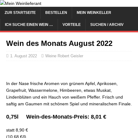
ZUR STARTSEITE
BESTELLEN
MEIN WEINKELLER
ICH SUCHE EINEN WEIN …
VORTEILE
SUCHEN / ARCHIV
Wein des Monats August 2022
1. August 2022
Weine Robert Geisler
In der Nase frische Aromen von grünem Apfel, Aprikosen,
Grapefruit, Wassermelone, Himbeeren, etwas Muskat,
Lindenblüten und ein Hauch von weißem Pfeffer. Frisch und
saftig am Gaumen mit schönem Spiel und mineralischem Finale.
0,75l Wein-des-Monats-Preis:
8,01 €
statt 8,90 €
(10,68 €/l)