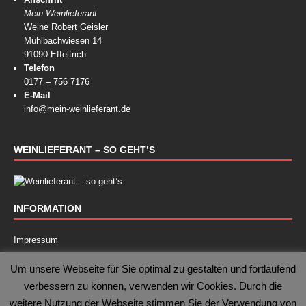
Mein Weinlieferant
Weine Robert Geisler
Mühlbachwiesen 14
91090 Effeltrich
Telefon
0177 – 756 7176
E-Mail
info@mein-weinlieferant.de
WEINLIEFERANT – SO GEHT’S
INFORMATION
Impressum
Kontakt
Um unsere Webseite für Sie optimal zu gestalten und fortlaufend
verbessern zu können, verwenden wir Cookies. Durch die
Datenschutz
weitere Nutzung der Webseite stimmen Sie der Verwendung von